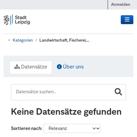
Zum Hauptinhalt wechseln
Anmelden
Kategorien
Landwirtschaft, Fischerei,...
Datensätze
Über uns
Keine Datensätze gefunden
Sortieren nach