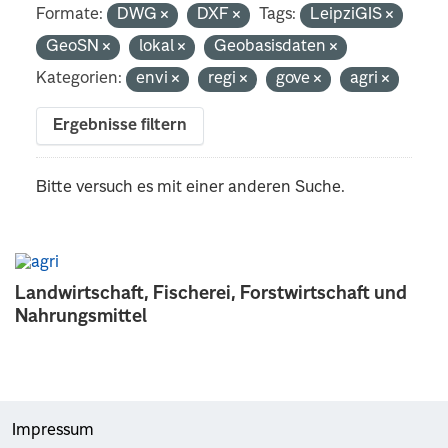
Formate:
DWG
DXF
Tags:
LeipziGIS
GeoSN
lokal
Geobasisdaten
Kategorien:
envi
regi
gove
agri
Ergebnisse filtern
Bitte versuch es mit einer anderen Suche.
Landwirtschaft, Fischerei, Forstwirtschaft und
Nahrungsmittel
Impressum