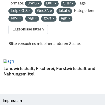
Formate:
DWG
DXF
SHP
Tags:
LeipziGIS
GeoSN
lokal
Kategorien:
envi
regi
gove
agri
Ergebnisse filtern
Bitte versuch es mit einer anderen Suche.
Landwirtschaft, Fischerei, Forstwirtschaft und
Nahrungsmittel
Impressum