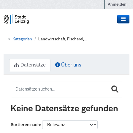
Zum Hauptinhalt wechseln
Anmelden
Kategorien
Landwirtschaft, Fischerei,...
Datensätze
Über uns
Keine Datensätze gefunden
Sortieren nach