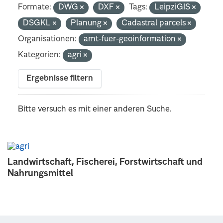
Formate:
DWG
DXF
Tags:
LeipziGIS
DSGKL
Planung
Cadastral parcels
Organisationen:
amt-fuer-geoinformation
Kategorien:
agri
Ergebnisse filtern
Bitte versuch es mit einer anderen Suche.
Landwirtschaft, Fischerei, Forstwirtschaft und
Nahrungsmittel