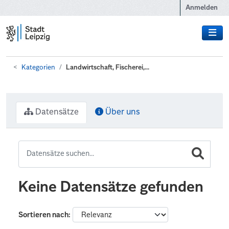
Zum Hauptinhalt wechseln
Anmelden
Kategorien
Landwirtschaft, Fischerei,...
Datensätze
Über uns
Keine Datensätze gefunden
Sortieren nach