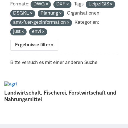
Formate:
DWG
DXF
Tags:
LeipziGIS
DSGKL
Planung
Organisationen:
amt-fuer-geoinformation
Kategorien:
just
envi
Ergebnisse filtern
Bitte versuch es mit einer anderen Suche.
Landwirtschaft, Fischerei, Forstwirtschaft und
Nahrungsmittel