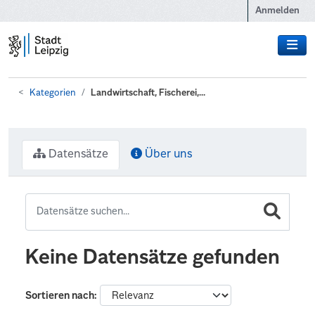
Zum Hauptinhalt wechseln
Anmelden
Kategorien
Landwirtschaft, Fischerei,...
Datensätze
Über uns
Keine Datensätze gefunden
Sortieren nach