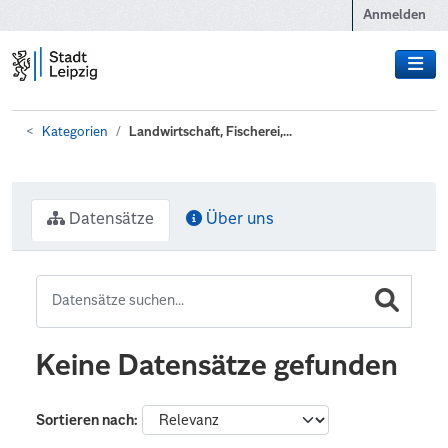
Zum Hauptinhalt wechseln
Anmelden
Kategorien
Landwirtschaft, Fischerei,...
Datensätze
Über uns
Keine Datensätze gefunden
Sortieren nach