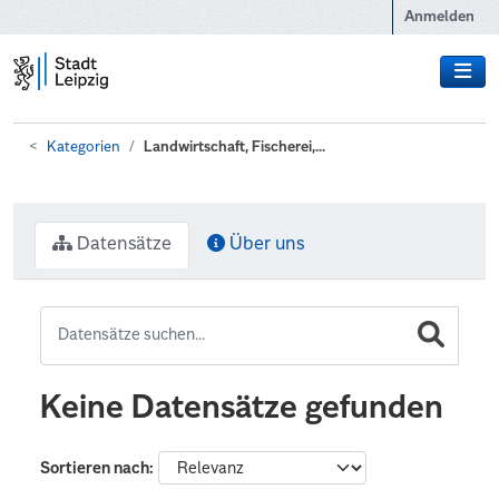
Zum Hauptinhalt wechseln
Anmelden
Kategorien
Landwirtschaft, Fischerei,...
Datensätze
Über uns
Keine Datensätze gefunden
Sortieren nach