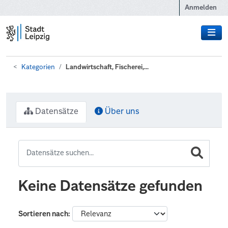
Zum Hauptinhalt wechseln
Anmelden
Kategorien
Landwirtschaft, Fischerei,...
Datensätze
Über uns
Keine Datensätze gefunden
Sortieren nach