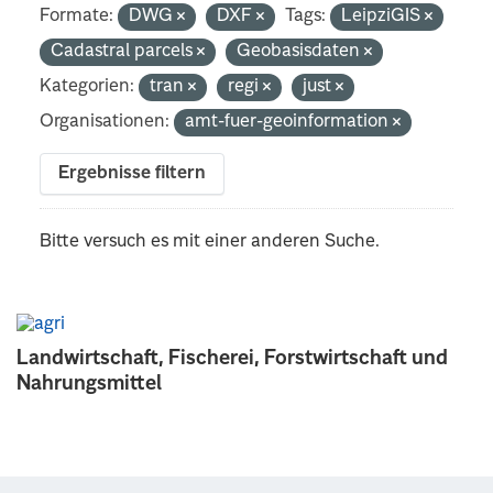
Formate:
DWG
DXF
Tags:
LeipziGIS
Cadastral parcels
Geobasisdaten
Kategorien:
tran
regi
just
Organisationen:
amt-fuer-geoinformation
Ergebnisse filtern
Bitte versuch es mit einer anderen Suche.
Landwirtschaft, Fischerei, Forstwirtschaft und
Nahrungsmittel