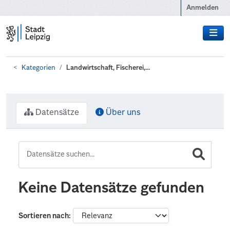
Zum Hauptinhalt wechseln
Anmelden
Kategorien
Landwirtschaft, Fischerei,...
Datensätze
Über uns
Keine Datensätze gefunden
Sortieren nach