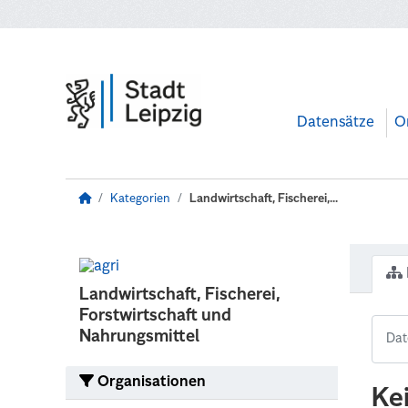
Zum Hauptinhalt wechseln
Datensätze
O
Kategorien
Landwirtschaft, Fischerei,...
Landwirtschaft, Fischerei,
Forstwirtschaft und
Nahrungsmittel
Organisationen
Ke