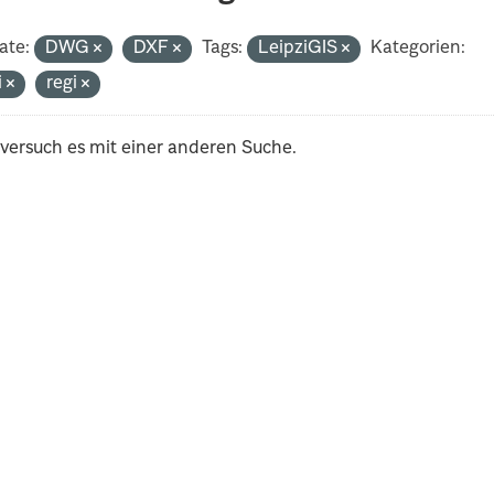
ate:
DWG
DXF
Tags:
LeipziGIS
Kategorien:
i
regi
 versuch es mit einer anderen Suche.