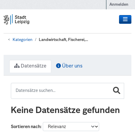
Zum Hauptinhalt wechseln
Anmelden
Kategorien
Landwirtschaft, Fischerei,...
Datensätze
Über uns
Keine Datensätze gefunden
Sortieren nach