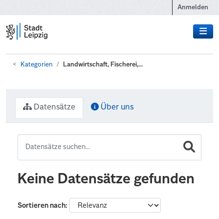
Zum Hauptinhalt wechseln
Anmelden
Kategorien
Landwirtschaft, Fischerei,...
Datensätze
Über uns
Keine Datensätze gefunden
Sortieren nach