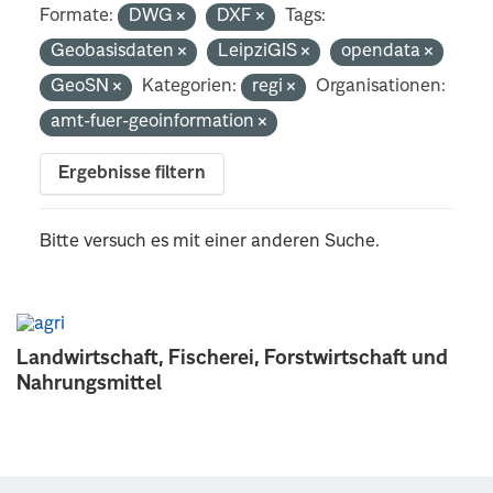
Formate:
DWG
DXF
Tags:
Geobasisdaten
LeipziGIS
opendata
GeoSN
Kategorien:
regi
Organisationen:
amt-fuer-geoinformation
Ergebnisse filtern
Bitte versuch es mit einer anderen Suche.
Landwirtschaft, Fischerei, Forstwirtschaft und
Nahrungsmittel