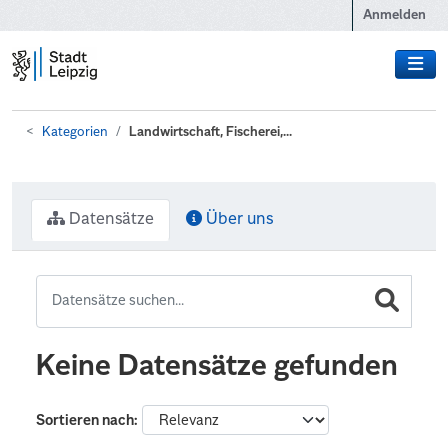
Zum Hauptinhalt wechseln
Anmelden
Kategorien
Landwirtschaft, Fischerei,...
Datensätze
Über uns
Keine Datensätze gefunden
Sortieren nach