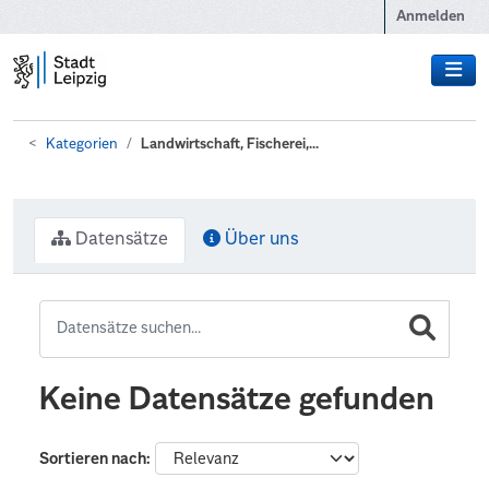
Zum Hauptinhalt wechseln
Anmelden
Kategorien
Landwirtschaft, Fischerei,...
Datensätze
Über uns
Keine Datensätze gefunden
Sortieren nach