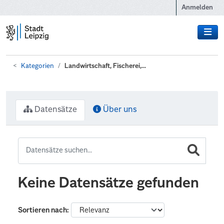
Zum Hauptinhalt wechseln
Anmelden
Kategorien
Landwirtschaft, Fischerei,...
Datensätze
Über uns
Keine Datensätze gefunden
Sortieren nach