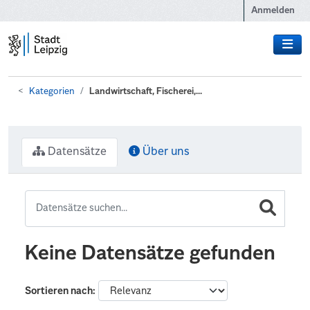
Zum Hauptinhalt wechseln
Anmelden
Kategorien
Landwirtschaft, Fischerei,...
Datensätze
Über uns
Keine Datensätze gefunden
Sortieren nach