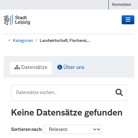
Zum Hauptinhalt wechseln
Anmelden
Kategorien
Landwirtschaft, Fischerei,...
Datensätze
Über uns
Keine Datensätze gefunden
Sortieren nach