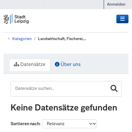
Zum Hauptinhalt wechseln
Anmelden
Kategorien
Landwirtschaft, Fischerei,...
Datensätze
Über uns
Keine Datensätze gefunden
Sortieren nach