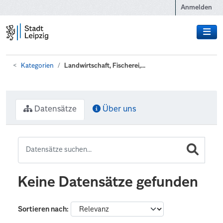
Zum Hauptinhalt wechseln
Anmelden
Kategorien
Landwirtschaft, Fischerei,...
Datensätze
Über uns
Keine Datensätze gefunden
Sortieren nach