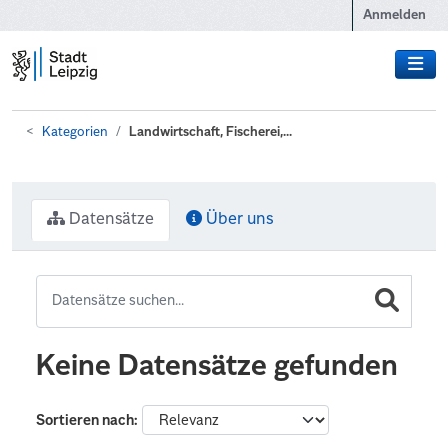
Zum Hauptinhalt wechseln
Anmelden
Kategorien
Landwirtschaft, Fischerei,...
Datensätze
Über uns
Keine Datensätze gefunden
Sortieren nach