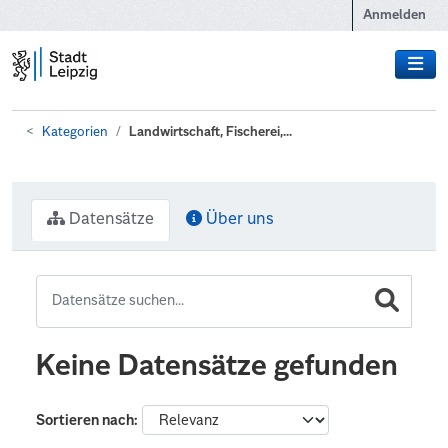
Zum Hauptinhalt wechseln
Anmelden
Kategorien
Landwirtschaft, Fischerei,...
Datensätze
Über uns
Keine Datensätze gefunden
Sortieren nach