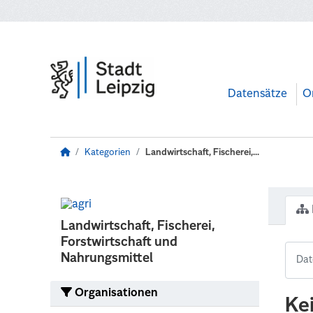
Zum Hauptinhalt wechseln
Datensätze
O
Kategorien
Landwirtschaft, Fischerei,...
Landwirtschaft, Fischerei,
Forstwirtschaft und
Nahrungsmittel
Organisationen
Ke