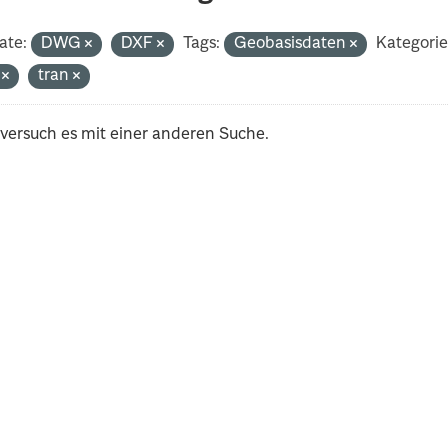
ate:
DWG
DXF
Tags:
Geobasisdaten
Kategorie
i
tran
 versuch es mit einer anderen Suche.