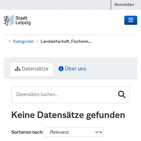
Zum Hauptinhalt wechseln
Anmelden
Kategorien
Landwirtschaft, Fischerei,...
Datensätze
Über uns
Keine Datensätze gefunden
Sortieren nach