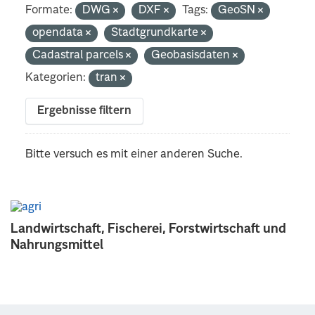
Formate:
DWG
DXF
Tags:
GeoSN
opendata
Stadtgrundkarte
Cadastral parcels
Geobasisdaten
Kategorien:
tran
Ergebnisse filtern
Bitte versuch es mit einer anderen Suche.
Landwirtschaft, Fischerei, Forstwirtschaft und
Nahrungsmittel