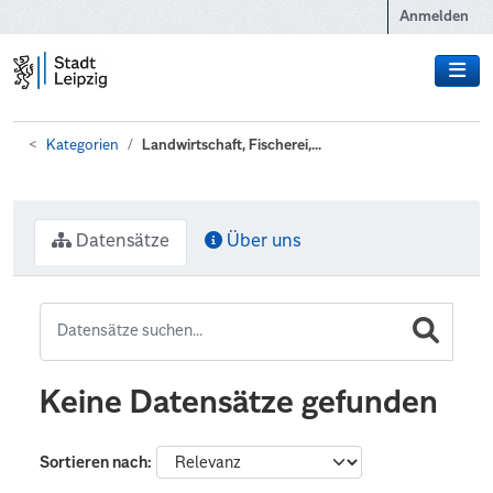
Zum Hauptinhalt wechseln
Anmelden
Kategorien
Landwirtschaft, Fischerei,...
Datensätze
Über uns
Keine Datensätze gefunden
Sortieren nach