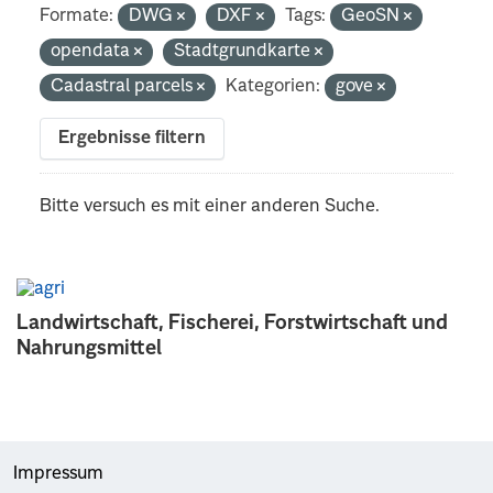
Formate:
DWG
DXF
Tags:
GeoSN
opendata
Stadtgrundkarte
Cadastral parcels
Kategorien:
gove
Ergebnisse filtern
Bitte versuch es mit einer anderen Suche.
Landwirtschaft, Fischerei, Forstwirtschaft und
Nahrungsmittel
Impressum