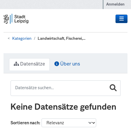
Zum Hauptinhalt wechseln
Anmelden
Kategorien
Landwirtschaft, Fischerei,...
Datensätze
Über uns
Keine Datensätze gefunden
Sortieren nach