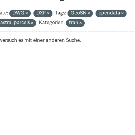
ate:
DWG
DXF
Tags:
GeoSN
opendata
astral parcels
Kategorien:
tran
 versuch es mit einer anderen Suche.