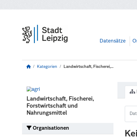
Zum Hauptinhalt wechseln
Datensätze
O
Kategorien
Landwirtschaft, Fischerei,...
Landwirtschaft, Fischerei,
Forstwirtschaft und
Nahrungsmittel
Organisationen
Ke