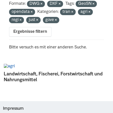
Formate:
DWG
DXF
Tags:
GeoSN
opendata
Kategorien:
tran
agri
regi
just
gove
Ergebnisse filtern
Bitte versuch es mit einer anderen Suche.
Landwirtschaft, Fischerei, Forstwirtschaft und
Nahrungsmittel
Impressum