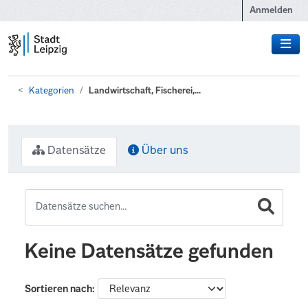
Zum Hauptinhalt wechseln
Anmelden
Kategorien
Landwirtschaft, Fischerei,...
Datensätze
Über uns
Keine Datensätze gefunden
Sortieren nach