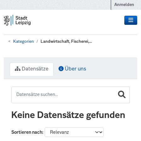
Zum Hauptinhalt wechseln
Anmelden
Kategorien
Landwirtschaft, Fischerei,...
Datensätze
Über uns
Keine Datensätze gefunden
Sortieren nach