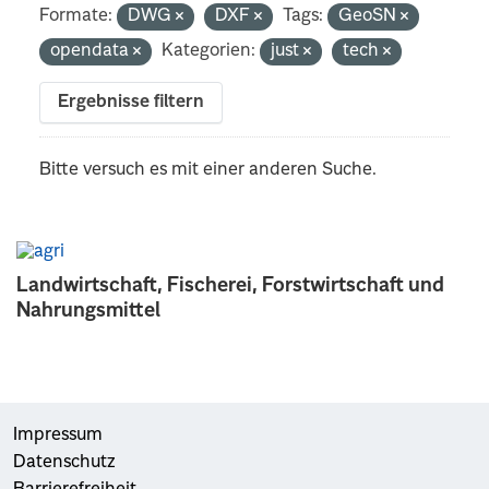
Formate:
DWG
DXF
Tags:
GeoSN
opendata
Kategorien:
just
tech
Ergebnisse filtern
Bitte versuch es mit einer anderen Suche.
Landwirtschaft, Fischerei, Forstwirtschaft und
Nahrungsmittel
Impressum
Datenschutz