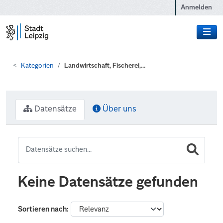
Zum Hauptinhalt wechseln
Anmelden
Kategorien
Landwirtschaft, Fischerei,...
Datensätze
Über uns
Keine Datensätze gefunden
Sortieren nach