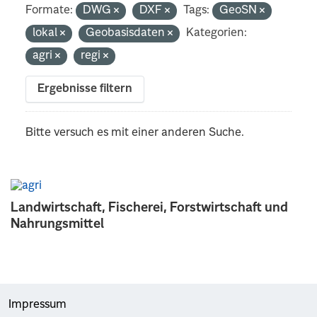
Formate:
DWG
DXF
Tags:
GeoSN
lokal
Geobasisdaten
Kategorien:
agri
regi
Ergebnisse filtern
Bitte versuch es mit einer anderen Suche.
Landwirtschaft, Fischerei, Forstwirtschaft und
Nahrungsmittel
Impressum