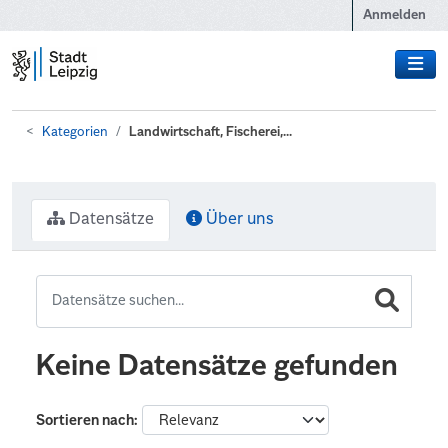
Zum Hauptinhalt wechseln
Anmelden
Kategorien
Landwirtschaft, Fischerei,...
Datensätze
Über uns
Keine Datensätze gefunden
Sortieren nach