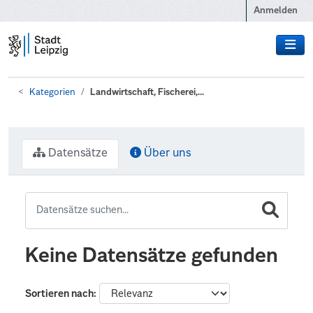
Zum Hauptinhalt wechseln
Anmelden
Kategorien
Landwirtschaft, Fischerei,...
Datensätze
Über uns
Keine Datensätze gefunden
Sortieren nach