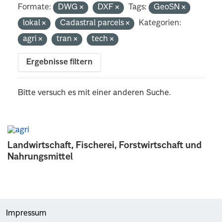
Formate:
DWG
DXF
Tags:
GeoSN
lokal
Cadastral parcels
Kategorien:
agri
tran
tech
Ergebnisse filtern
Bitte versuch es mit einer anderen Suche.
Landwirtschaft, Fischerei, Forstwirtschaft und
Nahrungsmittel
Impressum