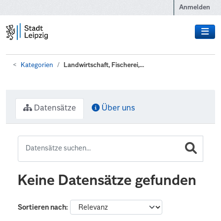
Zum Hauptinhalt wechseln
Anmelden
Kategorien
Landwirtschaft, Fischerei,...
Datensätze
Über uns
Keine Datensätze gefunden
Sortieren nach