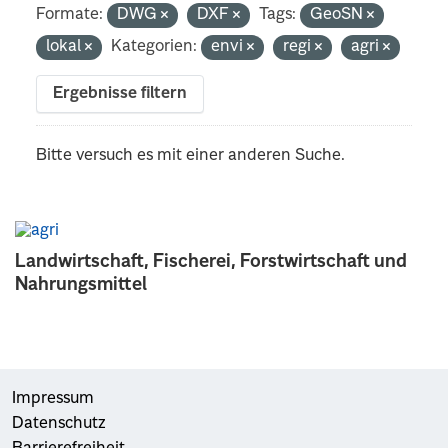
Formate:
DWG
DXF
Tags:
GeoSN
lokal
Kategorien:
envi
regi
agri
Ergebnisse filtern
Bitte versuch es mit einer anderen Suche.
Landwirtschaft, Fischerei, Forstwirtschaft und
Nahrungsmittel
Impressum
Datenschutz