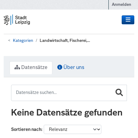
Zum Hauptinhalt wechseln
Anmelden
Kategorien
Landwirtschaft, Fischerei,...
Datensätze
Über uns
Keine Datensätze gefunden
Sortieren nach