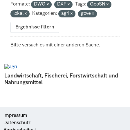
Formate:
DWG
DXF
Tags:
GeoSN
lokal
Kategorien:
agri
gove
Ergebnisse filtern
Bitte versuch es mit einer anderen Suche.
Landwirtschaft, Fischerei, Forstwirtschaft und
Nahrungsmittel
Impressum
Datenschutz