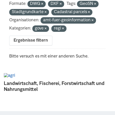
Formate:
DWG
DXF
Tags:
GeoSN
Stadtgrundkarte
Cadastral parcels
Organisationen:
amt-fuer-geoinformation
Kategorien:
gove
regi
Ergebnisse filtern
Bitte versuch es mit einer anderen Suche.
Landwirtschaft, Fischerei, Forstwirtschaft und
Nahrungsmittel