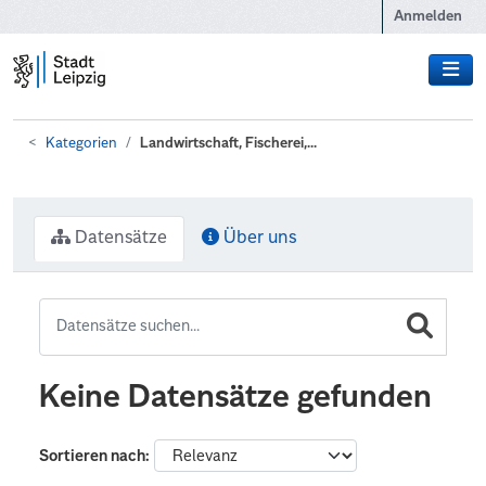
Zum Hauptinhalt wechseln
Anmelden
Kategorien
Landwirtschaft, Fischerei,...
Datensätze
Über uns
Keine Datensätze gefunden
Sortieren nach