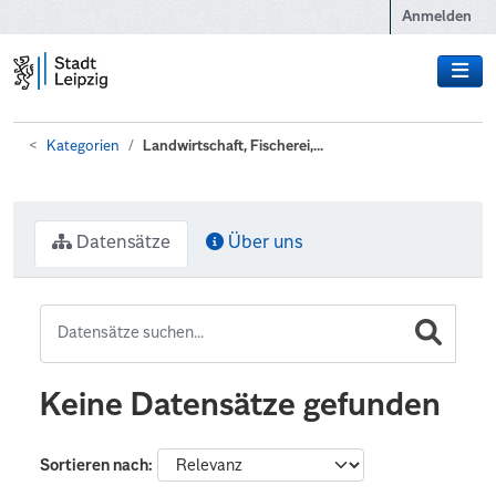
Zum Hauptinhalt wechseln
Anmelden
Kategorien
Landwirtschaft, Fischerei,...
Datensätze
Über uns
Keine Datensätze gefunden
Sortieren nach