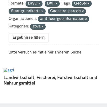
Formate:
DWG
DXF
Tags:
GeoSN
Stadtgrundkarte
Cadastral parcels
Organisationen:
amt-fuer-geoinformation
Kategorien:
gove
Ergebnisse filtern
Bitte versuch es mit einer anderen Suche.
Landwirtschaft, Fischerei, Forstwirtschaft und
Nahrungsmittel