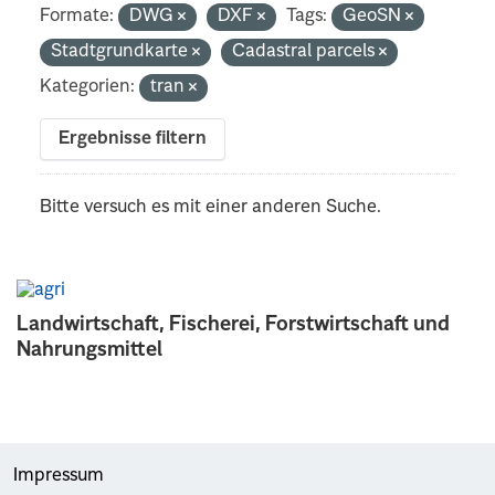
Formate:
DWG
DXF
Tags:
GeoSN
Stadtgrundkarte
Cadastral parcels
Kategorien:
tran
Ergebnisse filtern
Bitte versuch es mit einer anderen Suche.
Landwirtschaft, Fischerei, Forstwirtschaft und
Nahrungsmittel
Impressum