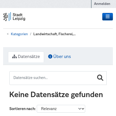
Zum Hauptinhalt wechseln
Anmelden
Kategorien
Landwirtschaft, Fischerei,...
Datensätze
Über uns
Keine Datensätze gefunden
Sortieren nach