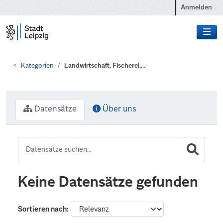
Zum Hauptinhalt wechseln
Anmelden
Kategorien
Landwirtschaft, Fischerei,...
Datensätze
Über uns
Keine Datensätze gefunden
Sortieren nach