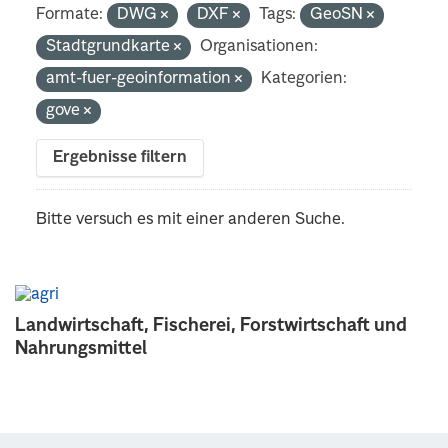
Formate:
DWG
DXF
Tags:
GeoSN
Stadtgrundkarte
Organisationen:
amt-fuer-geoinformation
Kategorien:
gove
Ergebnisse filtern
Bitte versuch es mit einer anderen Suche.
Landwirtschaft, Fischerei, Forstwirtschaft und
Nahrungsmittel