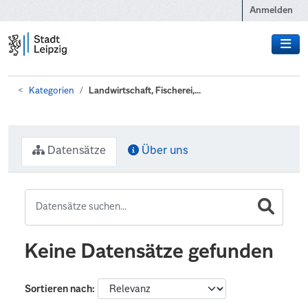
Zum Hauptinhalt wechseln
Anmelden
Kategorien
Landwirtschaft, Fischerei,...
Datensätze
Über uns
Keine Datensätze gefunden
Sortieren nach