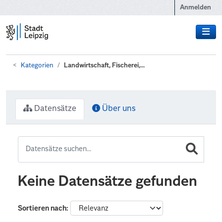
Zum Hauptinhalt wechseln
Anmelden
Kategorien
Landwirtschaft, Fischerei,...
Datensätze
Über uns
Keine Datensätze gefunden
Sortieren nach