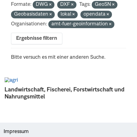
Formate:
DWG
DXF
Tags:
GeoSN
Geobasisdaten
lokal
opendata
Organisationen:
amt-fuer-geoinformation
Ergebnisse filtern
Bitte versuch es mit einer anderen Suche.
Landwirtschaft, Fischerei, Forstwirtschaft und
Nahrungsmittel
Impressum