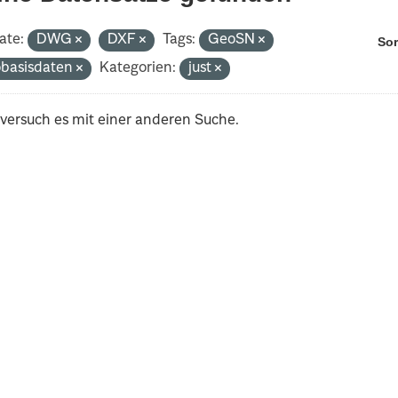
ate:
DWG
DXF
Tags:
GeoSN
Sor
basisdaten
Kategorien:
just
 versuch es mit einer anderen Suche.