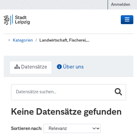
Zum Hauptinhalt wechseln
Anmelden
Kategorien
Landwirtschaft, Fischerei,...
Datensätze
Über uns
Keine Datensätze gefunden
Sortieren nach