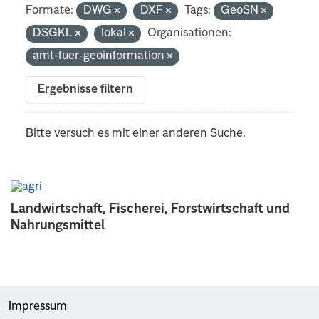
Formate:
DWG
DXF
Tags:
GeoSN
DSGKL
lokal
Organisationen:
amt-fuer-geoinformation
Ergebnisse filtern
Bitte versuch es mit einer anderen Suche.
Landwirtschaft, Fischerei, Forstwirtschaft und
Nahrungsmittel
Impressum