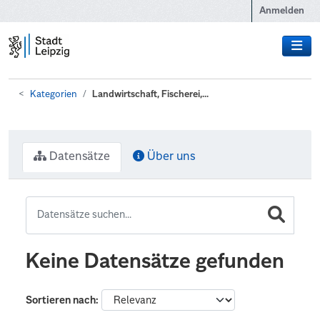
Zum Hauptinhalt wechseln
Anmelden
Kategorien
Landwirtschaft, Fischerei,...
Datensätze
Über uns
Keine Datensätze gefunden
Sortieren nach