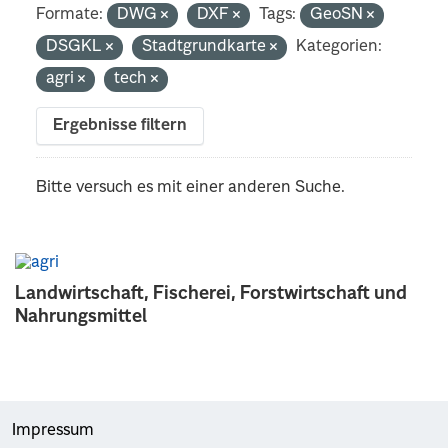
Formate:
DWG
DXF
Tags:
GeoSN
DSGKL
Stadtgrundkarte
Kategorien:
agri
tech
Ergebnisse filtern
Bitte versuch es mit einer anderen Suche.
Landwirtschaft, Fischerei, Forstwirtschaft und
Nahrungsmittel
Impressum