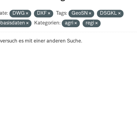
ate:
DWG
DXF
Tags:
GeoSN
DSGKL
basisdaten
Kategorien:
agri
regi
 versuch es mit einer anderen Suche.