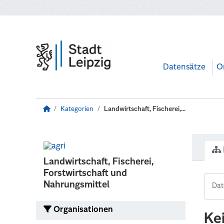
Zum Hauptinhalt wechseln
Datensätze
O
Kategorien
Landwirtschaft, Fischerei,...
Landwirtschaft, Fischerei,
Forstwirtschaft und
Nahrungsmittel
Organisationen
Ke