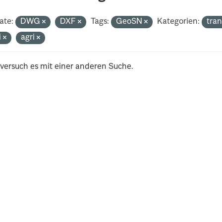
ate:
DWG
DXF
Tags:
GeoSN
Kategorien:
tra
i
agri
 versuch es mit einer anderen Suche.