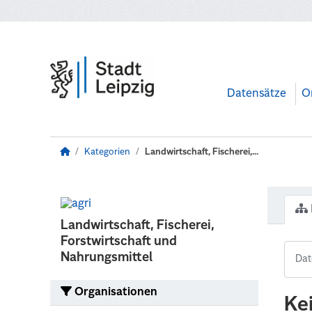
Zum Hauptinhalt wechseln
Datensätze
O
Kategorien
Landwirtschaft, Fischerei,...
Landwirtschaft, Fischerei,
Forstwirtschaft und
Nahrungsmittel
Organisationen
Ke