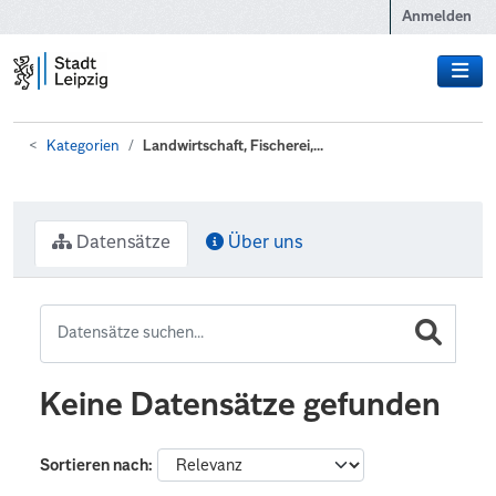
Zum Hauptinhalt wechseln
Anmelden
Kategorien
Landwirtschaft, Fischerei,...
Datensätze
Über uns
Keine Datensätze gefunden
Sortieren nach