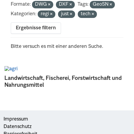
Formate:
DWG
DXF
Tags:
GeoSN
Kategorien:
regi
just
tech
Ergebnisse filtern
Bitte versuch es mit einer anderen Suche.
Landwirtschaft, Fischerei, Forstwirtschaft und
Nahrungsmittel
Impressum
Datenschutz