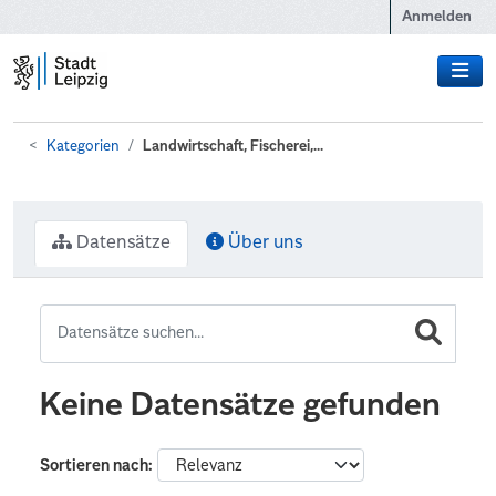
Zum Hauptinhalt wechseln
Anmelden
Kategorien
Landwirtschaft, Fischerei,...
Datensätze
Über uns
Keine Datensätze gefunden
Sortieren nach