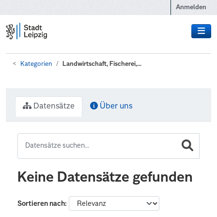
Zum Hauptinhalt wechseln
Anmelden
Kategorien
Landwirtschaft, Fischerei,...
Datensätze
Über uns
Keine Datensätze gefunden
Sortieren nach