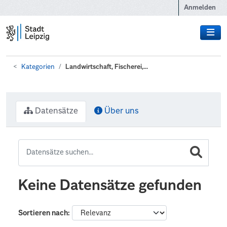
Zum Hauptinhalt wechseln
Anmelden
Kategorien
Landwirtschaft, Fischerei,...
Datensätze
Über uns
Keine Datensätze gefunden
Sortieren nach