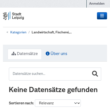
Zum Hauptinhalt wechseln
Anmelden
Kategorien
Landwirtschaft, Fischerei,...
Datensätze
Über uns
Keine Datensätze gefunden
Sortieren nach