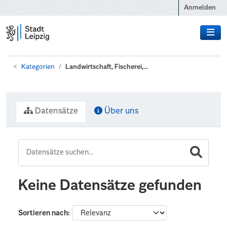
Zum Hauptinhalt wechseln
Anmelden
Kategorien
Landwirtschaft, Fischerei,...
Datensätze
Über uns
Keine Datensätze gefunden
Sortieren nach