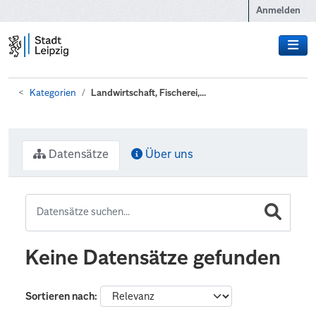
Zum Hauptinhalt wechseln
Anmelden
Kategorien
Landwirtschaft, Fischerei,...
Datensätze
Über uns
Keine Datensätze gefunden
Sortieren nach